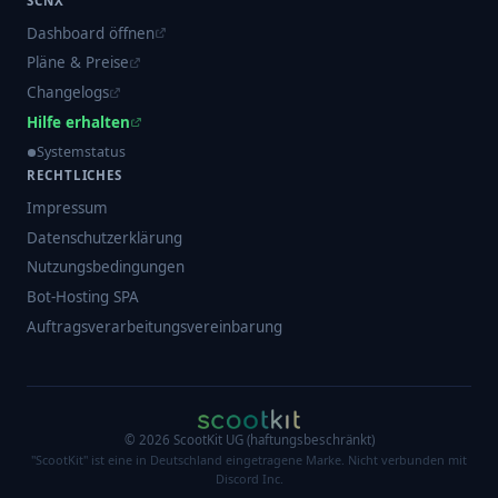
SCNX
Dashboard öffnen
Pläne & Preise
Changelogs
Hilfe erhalten
Systemstatus
RECHTLICHES
Impressum
Datenschutzerklärung
Nutzungsbedingungen
Bot-Hosting SPA
Auftragsverarbeitungsvereinbarung
©
2026
ScootKit UG (haftungsbeschränkt)
"ScootKit" ist eine in Deutschland eingetragene Marke. Nicht verbunden mit
Discord Inc.