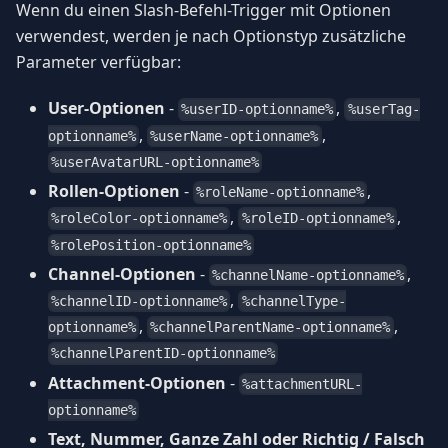
Wenn du einen Slash-Befehl-Trigger mit Optionen
verwendest, werden je nach Optionstyp zusätzliche
Parameter verfügbar:
User-Optionen
-
,
%userID-optionname%
%userTag-
,
,
optionname%
%userName-optionname%
%userAvatarURL-optionname%
Rollen-Optionen
-
,
%roleName-optionname%
,
,
%roleColor-optionname%
%roleID-optionname%
%rolePosition-optionname%
Channel-Optionen
-
,
%channelName-optionname%
,
%channelID-optionname%
%channelType-
,
,
optionname%
%channelParentName-optionname%
%channelParentID-optionname%
Attachment-Optionen
-
%attachmentURL-
optionname%
Text, Nummer, Ganze Zahl oder Richtig / Falsch