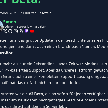
tober 2025
·
7 Minuten Lesezeit
Simon
scderox - ScootKit Mitarbeiter
reuen uns, das größte Update in der Geschichte unseres Pr
ündigen, und damit auch einen brandneuen Namen. Modmail
rt-Bot!
st mehr als nur ein Rebranding. Lange Zeit war Modmail ein
für PN-basierten Support. Aber da unsere Plattform gewachs
on Grund auf zu einer kompletten Support-Lösung umgeba
ail" hat das einfach nicht mehr abgedeckt.
 starten wir die
V3 Beta
, die ab sofort für jeden verfügbar 
 unser am häufigsten nachgefragtes Feature ein: ein umfa
em
, das direkt auf deinem Server lebt.