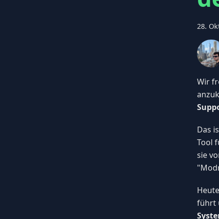
28. Ok
Wir f
anzuk
Suppo
Das i
Tool 
sie v
"Modm
Heute
führt
Syst