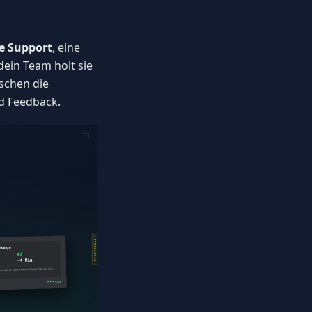
e Support
, eine
dein Team holt sie
schen die
d Feedback.