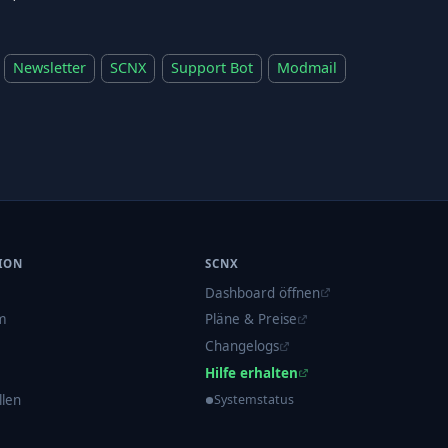
Newsletter
SCNX
Support Bot
Modmail
ION
SCNX
Dashboard öffnen
m
Pläne & Preise
Changelogs
Hilfe erhalten
llen
Systemstatus