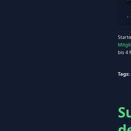
Start
Mitgl
bis 4
Tags:
Su
d