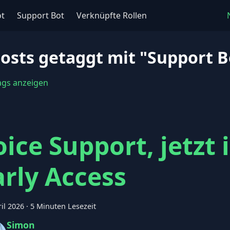
ot
Support Bot
Verknüpfte Rollen
Posts getaggt mit "Support B
Tags anzeigen
oice Support, jetzt 
arly Access
ril 2026
·
5 Minuten Lesezeit
Simon