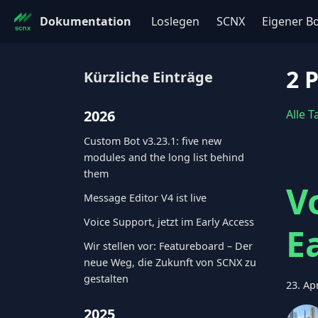
Dokumentation
Loslegen
SCNX
Eigener B
2 
Kürzliche Einträge
2026
Alle 
Custom Bot v3.23.1: five new
modules and the long list behind
them
V
Message Editor V4 ist live
Voice Support, jetzt im Early Access
E
Wir stellen vor: Featureboard – Der
neue Weg, die Zukunft von SCNX zu
gestalten
23. Ap
2025