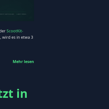
 der
ScootKit-
, wird es in etwa 3
Mehr lesen
tzt in