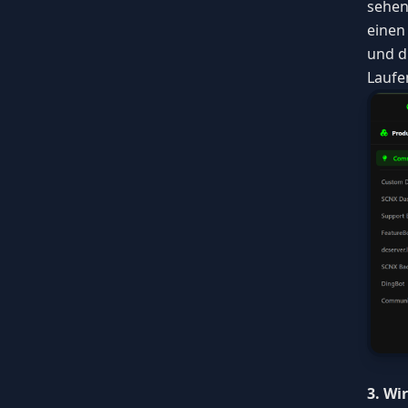
sehen,
einen
und d
Laufe
3. Wi