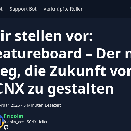
ot
Support Bot
Verknüpfte Rollen
ir stellen vor:
eatureboard – Der 
eg, die Zukunft vo
CNX zu gestalten
bruar 2026
·
5 Minuten Lesezeit
Fridolin
fridolin_xxx - SCNX Helfer