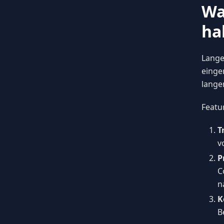
Wa
ha
Lange
einger
lange
Featu
T
v
P
C
n
K
B