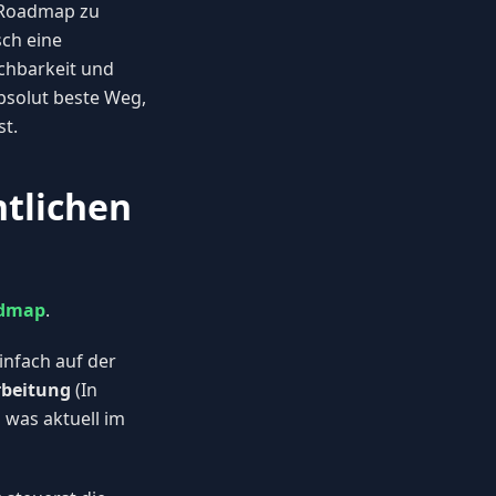
 Roadmap zu
ch eine
chbarkeit und
absolut beste Weg,
t.
ntlichen
admap
.
infach auf der
rbeitung
(In
 was aktuell im