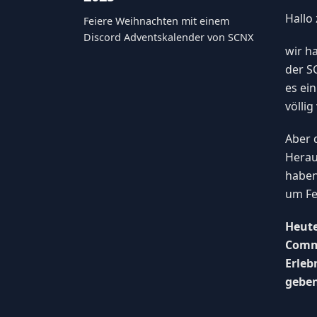
Hallo
Feiere Weihnachten mit einem
Discord Adventskalender von SCNX
wir h
der S
es ei
völlig
Aber 
Herau
haben
um Fe
Heute
Commu
Erleb
geben