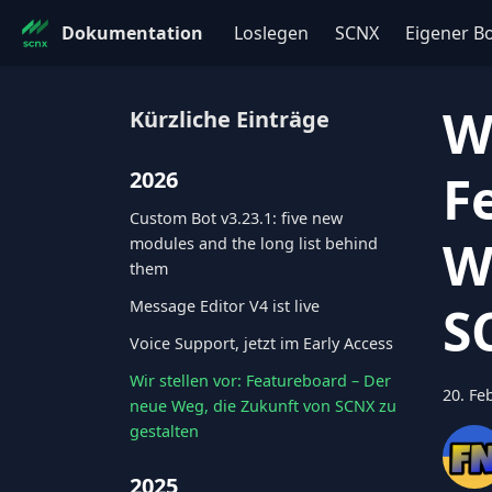
Dokumentation
Loslegen
SCNX
Eigener B
W
Kürzliche Einträge
F
2026
Custom Bot v3.23.1: five new
W
modules and the long list behind
them
Message Editor V4 ist live
S
Voice Support, jetzt im Early Access
Wir stellen vor: Featureboard – Der
20. Fe
neue Weg, die Zukunft von SCNX zu
gestalten
2025