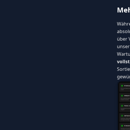
Meh
Währen
absol
über 
unser
Wartu
volls
Sorti
gewün