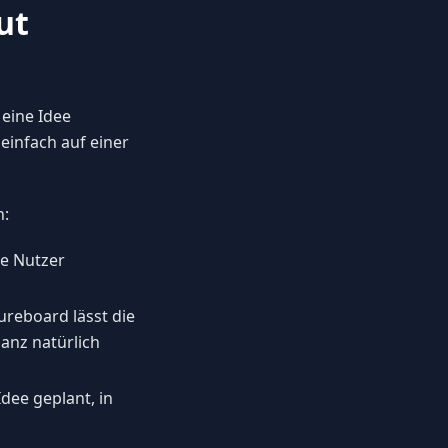
ut
 eine Idee
 einfach auf einer
n:
re Nutzer
ureboard lässt die
anz natürlich
dee geplant, in