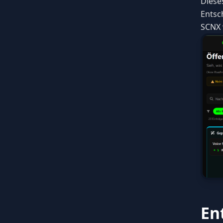
Diese
Entsc
SCNX 
En