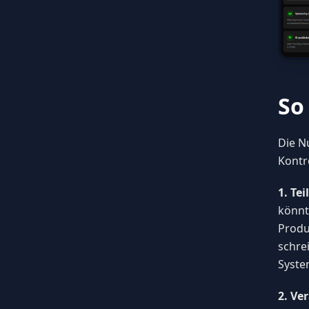
So
Die N
Kontr
1. Tei
könnt
Produ
schre
Syste
2. Ve