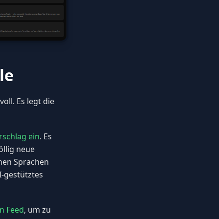
le
ll. Es legt die
rschlag ein
. Es
öllig neue
enen Sprachen
I-gestütztes
n Feed
, um zu