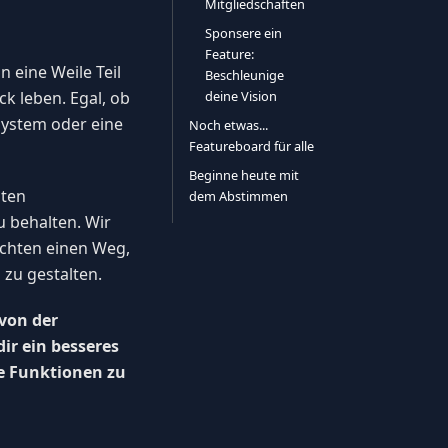
Mitgliedschaften
Sponsere ein
Feature:
 eine Weile Teil
Beschleunige
k leben. Egal, ob
deine Vision
System oder eine
Noch etwas...
Featureboard für alle
Beginne heute mit
hten
dem Abstimmen
u behalten. Wir
uchten einen Weg,
 zu gestalten.
 von der
ir ein besseres
ue Funktionen zu