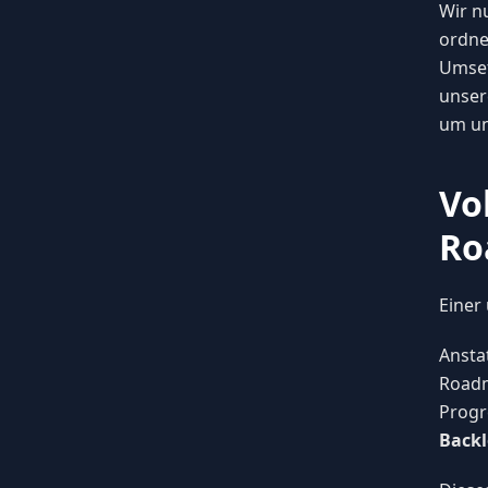
Wir n
ordne
Umset
unser
um un
Vo
Ro
Einer
Ansta
Roadm
Progr
Back