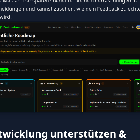
s Maß an Transparenz bedeutet: keine Überraschungen. Du 
heidungen und kannst zusehen, wie dein Feedback zu echt
wird.
twicklung unterstützen &