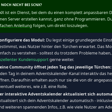
NOCH NICHT BEI SCNX?
X ist ein Dienst, bei dem du einen komplett anpassbaren D
inen Server erstellen kannst, ganz ohne Programmieren. D
fachen Anleitung
folgen, um direkt loszulegen.
onfiguriere das Modul:
Du legst einige grundlegende Eins
estimmst, was Nutzer hinter den Türchen erwartet. Das Mod
infach zu verstehen - solltest du trotzdem Probleme haben, h
xzellenter Kundensupport
gerne weiter.
eine Community öffnet jeden Tag das jeweilige Türchen:
eden Tag in deinem Adventskalender-Kanal interaktiv das h
ffnen. Daraufhin erhalten auch nur sie die von dir angepas
ventuell weiteres, wie z.B. eine Rolle.
er interaktive Adventskalender aktualisiert sich automa
ktualisiert sich dein Adventskalender automatisch - inklus
nd weiteren spannenden Infos, z.B. wie viele Nutzer am Ad