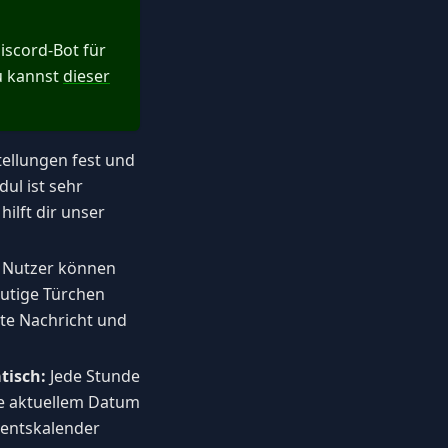
iscord-Bot für
u kannst
dieser
tellungen fest und
ul ist sehr
ilft dir unser
Nutzer können
eutige Türchen
ste Nachricht und
tisch:
Jede Stunde
ive aktuellem Datum
ventskalender