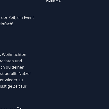
Problems?
 der Zeit, ein Event
infach!
is Weihnachten
hnachten und
uch du deinen
st befüllt! Nutzer
er wieder zu
stige Zeit für