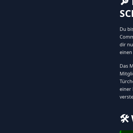
🔎
SC
Du bi
Commu
dir n
einen
Das M
Mitgl
Türch
einer
verst
🛠