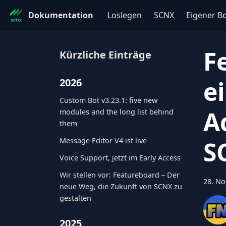
Dokumentation
Loslegen
SCNX
Eigener B
F
Kürzliche Einträge
e
2026
Custom Bot v3.23.1: five new
A
modules and the long list behind
them
Message Editor V4 ist live
S
Voice Support, jetzt im Early Access
Wir stellen vor: Featureboard – Der
28. N
neue Weg, die Zukunft von SCNX zu
gestalten
2025