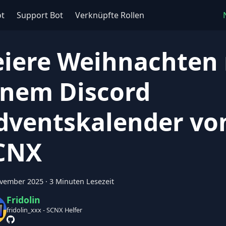
ot
Support Bot
Verknüpfte Rollen
eiere Weihnachten
inem Discord
dventskalender vo
CNX
ovember 2025
·
3 Minuten Lesezeit
Fridolin
fridolin_xxx - SCNX Helfer