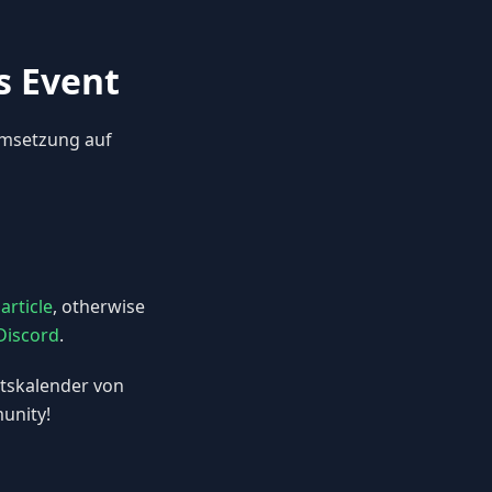
s Event
Umsetzung auf
article
, otherwise
Discord
.
tskalender von
unity!