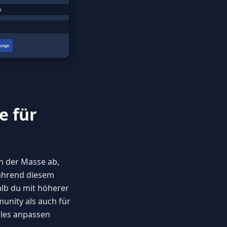
e für
n der Masse ab,
ährend diesem
lb du mit höherer
unity als auch für
lles anpassen