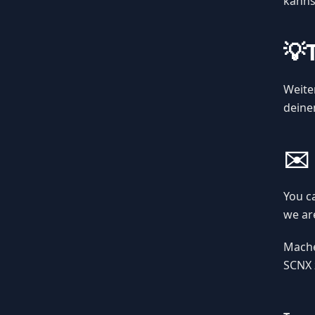
kanns
💡
Weite
deine
✉️
You c
we ar
Mache
SCNX 