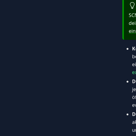
SCN
de
ein
K
b
e
e
D
j
ö
e
D
a
u