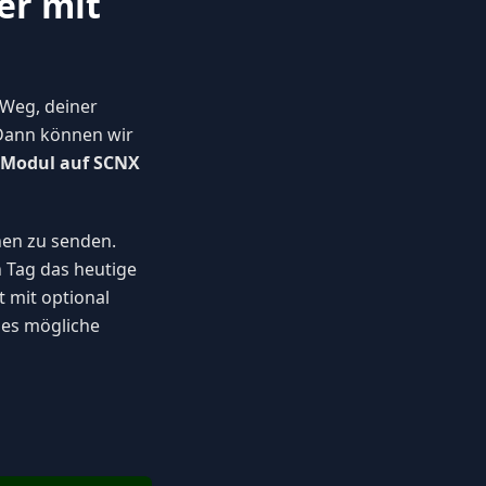
er mit
 Weg, deiner
 Dann können wir
-Modul auf SCNX
hen zu senden.
 Tag das heutige
t mit optional
lles mögliche