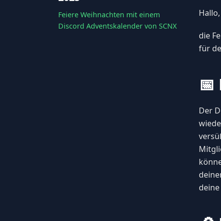
Hallo,
Feiere Weihnachten mit einem
Discord Adventskalender von SCNX
die Fe
für d
📅
Der D
wiede
versü
Mitgli
könne
deine
deine