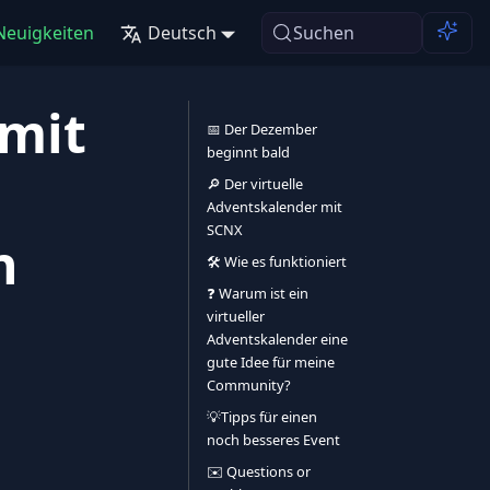
Neuigkeiten
Deutsch
Suchen
 mit
📅 Der Dezember
beginnt bald
🔎 Der virtuelle
Adventskalender mit
SCNX
n
🛠️ Wie es funktioniert
❓ Warum ist ein
virtueller
Adventskalender eine
gute Idee für meine
Community?
💡Tipps für einen
noch besseres Event
✉️ Questions or