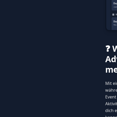
❓ 
Ad
me
Mit e
währe
Event
Aktiv
dich 